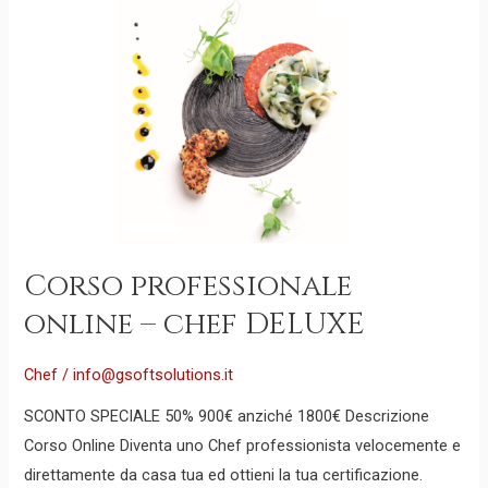
Corso
professionale
online
–
chef
DELUXE
Corso professionale
online – chef DELUXE
Chef
/
info@gsoftsolutions.it
SCONTO SPECIALE 50% 900€ anziché 1800€ Descrizione
Corso Online Diventa uno Chef professionista velocemente e
direttamente da casa tua ed ottieni la tua certificazione.