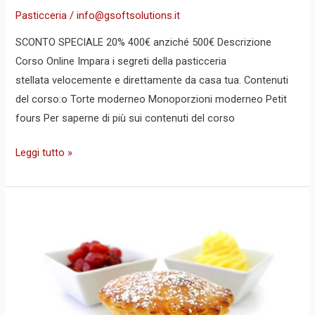
Pasticceria
/
info@gsoftsolutions.it
SCONTO SPECIALE 20% 400€ anziché 500€ Descrizione
Corso Online Impara i segreti della pasticceria
stellata velocemente e direttamente da casa tua. Contenuti
del corso:o Torte moderneo Monoporzioni moderneo Petit
fours Per saperne di più sui contenuti del corso
Leggi tutto »
Corso
professionale
online
–
pasticceria
DELUXE