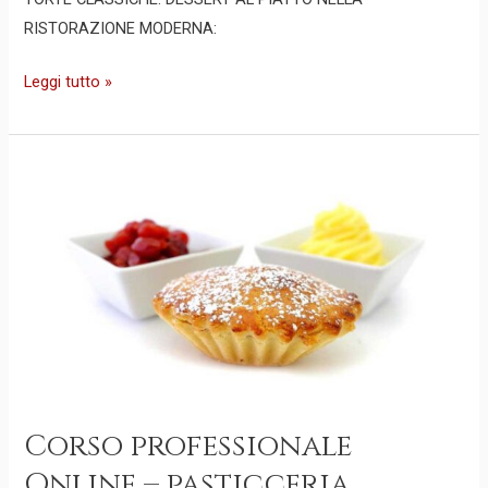
RISTORAZIONE MODERNA:
Leggi tutto »
Corso
professionale
Online
–
pasticceria
ADVANCED
Corso professionale
Online – pasticceria