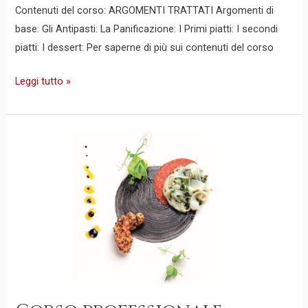
Contenuti del corso: ARGOMENTI TRATTATI Argomenti di
base: Gli Antipasti: La Panificazione: I Primi piatti: I secondi
piatti: I dessert: Per saperne di più sui contenuti del corso
Leggi tutto »
Corso
professionale
online
–
Chef
ADVANCED