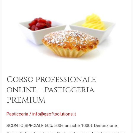
Corso
professionale
online
–
pasticceria
PREMIUM
Corso professionale
online – pasticceria
PREMIUM
Pasticceria
/
info@gsoftsolutions.it
SCONTO SPECIALE 50% 500€ anziché 1000€ Descrizione