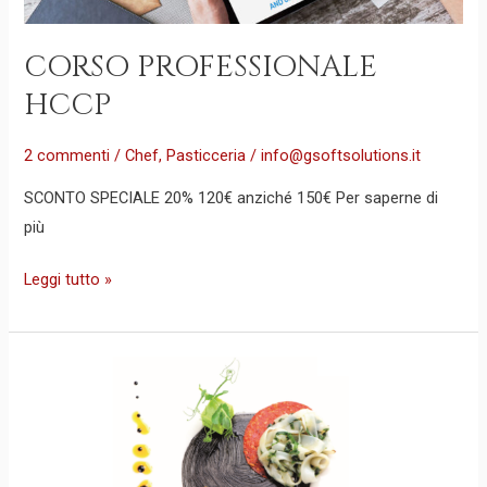
CORSO PROFESSIONALE
HCCP
2 commenti
/
Chef
,
Pasticceria
/
info@gsoftsolutions.it
SCONTO SPECIALE 20% 120€ anziché 150€ Per saperne di
più
Leggi tutto »
MASTER
ONLINE
IN
ARTI
CULINARIE