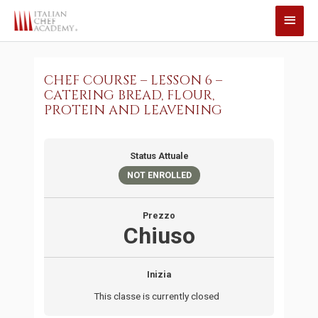
Vai
Men
al
princ
contenuto
CHEF COURSE – LESSON 6 –
CATERING BREAD, FLOUR,
PROTEIN AND LEAVENING
Status Attuale
NOT ENROLLED
Prezzo
Chiuso
Inizia
This classe is currently closed