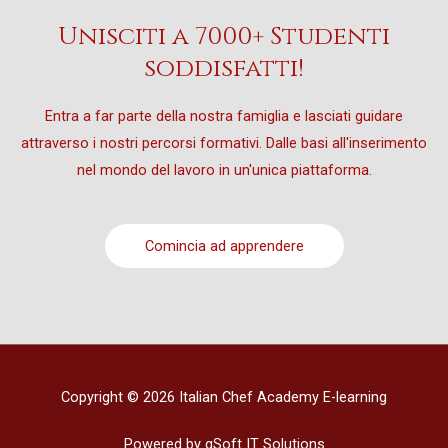
PART 5: FAQ
Unisciti a 7000+ Studenti
THEORY PART 1 – 6 – C
soddisfatti!
THEORY PART 2 – 6 – C
THEORY PART 3 – 6 – C
Entra a far parte della nostra famiglia e lasciati guidare
THEORY PART 4 – 6 – C
attraverso i nostri percorsi formativi. Dalle basi all'inserimento
THEORY PART 5 – 6 – C
nel mondo del lavoro in un'unica piattaforma.
THEORY PART 6 – 6 – C
THEORY PART 7 – 6 – C
Comincia ad apprendere
Copyright © 2026 Italian Chef Academy E-learning
Powered by gSoft IT Solutions