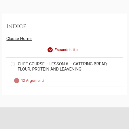
Indice
Classe Home
Espandi tutto
CHEF COURSE – LESSON 6 – CATERING BREAD,
FLOUR, PROTEIN AND LEAVENING
12 Argomenti
PART 1: THE BASICS
PART 2: BOTTONCINI
PART 3: FOCACCIA
PART 4: GRISSINI